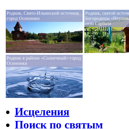
Родник, Свято-Ильинский источник
Родник, святой исто
город Осинники
Богородицы «Неупив
село Сарбала
Родник в районе «Солнечный» город
Осинники
Исцеления
Поиск по святым