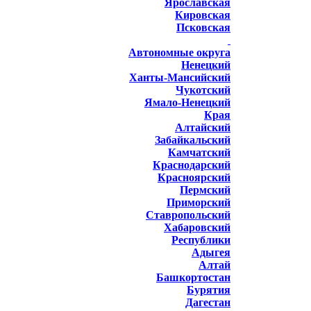
Ярославская
Кировская
Псковская
Автономные округа
Ненецкий
Ханты-Мансийский
Чукотский
Ямало-Ненецкий
Края
Алтайский
Забайкальский
Камчатский
Краснодарский
Красноярский
Пермский
Приморский
Ставропольский
Хабаровский
Республики
Адыгея
Алтай
Башкортостан
Бурятия
Дагестан