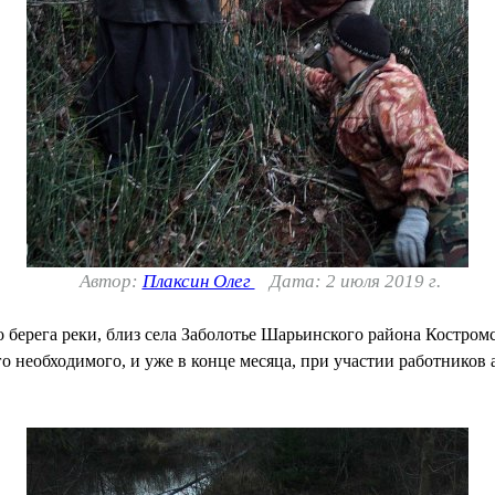
Автор:
Плаксин Олег
Дата: 2 июля 2019 г.
 берега реки, близ села Заболотье Шарьинского района Костромс
го необходимого, и уже в конце месяца, при участии работник