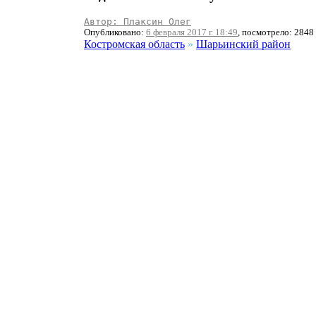
Автор: Плаксин Олег
Опубликовано:
6 февраля 2017 г. 18:49
, посмотрело: 2848
Костромская область
»
Шарьинский район