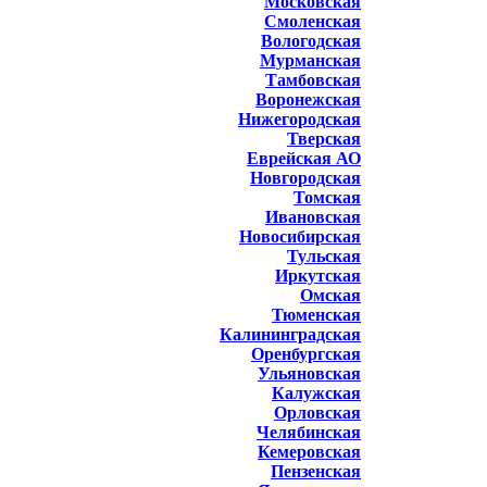
Московская
Смоленская
Вологодская
Мурманская
Тамбовская
Воронежская
Нижегородская
Тверская
Еврейская АО
Новгородская
Томская
Ивановская
Новосибирская
Тульская
Иркутская
Омская
Тюменская
Калининградская
Оренбургская
Ульяновская
Калужская
Орловская
Челябинская
Кемеровская
Пензенская