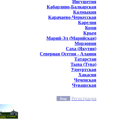
Ингушетия
Кабардино-Балкарская
Калмыкия
Карачаево-Черкесская
Карелия
Коми
Крым
Марий-Эл (Марийская)
Мордовия
Саха (Якутия)
Северная Осетия - Алания
Татарстан
Тыва (Тува)
Удмуртская
Хакасия
Чеченская
Чувашская
Регистрация