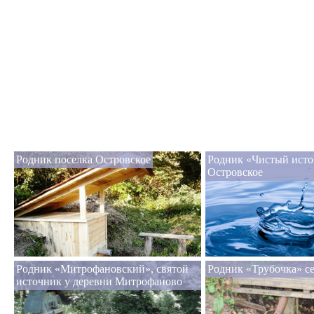
Родник поселка Островское
Родник «Чистый исто
Островское
Родник «Митрофановский», святой
Родник «Трубочка» с
источник у деревни Митрофаново