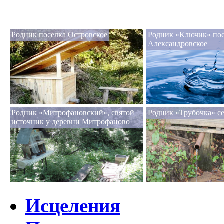
Родник поселка Островское
Родник «Ключик» по
Александровское
Родник «Митрофановский», святой
Родник «Трубочка» с
источник у деревни Митрофаново
Исцеления