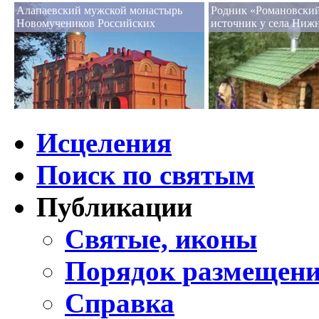
Алапаевский мужской монастырь
Родник «Романовский
Новомучеников Российских
источник у села Ниж
Исцеления
Поиск по святым
Публикации
Святые, иконы
Порядок размещени
Справка