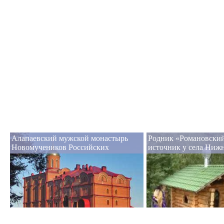
Алапаевский мужской монастырь
Родник «Романовский
Новомучеников Российских
источник у села Ниж