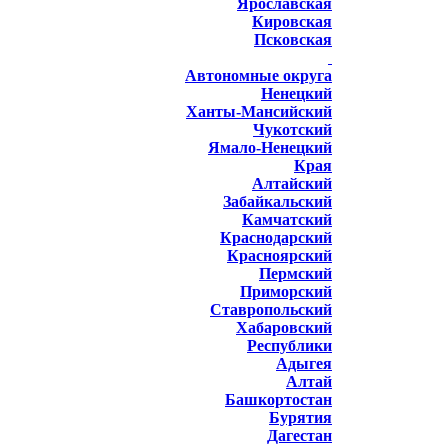
Ярославская
Кировская
Псковская
Автономные округа
Ненецкий
Ханты-Мансийский
Чукотский
Ямало-Ненецкий
Края
Алтайский
Забайкальский
Камчатский
Краснодарский
Красноярский
Пермский
Приморский
Ставропольский
Хабаровский
Республики
Адыгея
Алтай
Башкортостан
Бурятия
Дагестан