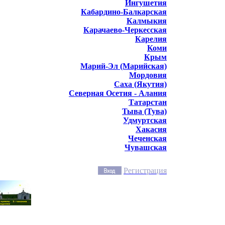
Ингушетия
Кабардино-Балкарская
Калмыкия
Карачаево-Черкесская
Карелия
Коми
Крым
Марий-Эл (Марийская)
Мордовия
Саха (Якутия)
Северная Осетия - Алания
Татарстан
Тыва (Тува)
Удмуртская
Хакасия
Чеченская
Чувашская
Регистрация