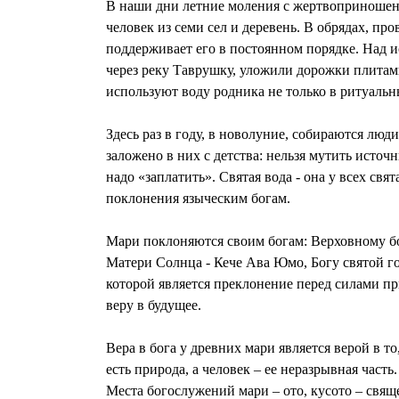
В наши дни летние моления с жертвоприношени
человек из семи сел и деревень. В обрядах, п
поддерживает его в постоянном порядке. Над 
через реку Таврушку, уложили дорожки плитами
используют воду родника не только в ритуальн
Здесь раз в году, в новолуние, собираются лю
заложено в них с детства: нельзя мутить источ
надо «заплатить». Святая вода - она у всех с
поклонения языческим богам.
Мари поклоняются своим богам: Верховному бо
Матери Солнца - Кече Ава Юмо, Богу святой г
которой является преклонение перед силами п
веру в будущее.
Вера в бога у древних мари является верой в т
есть природа, а человек – ее неразрывная часть
Места богослужений мари – ото, кусото – свящ