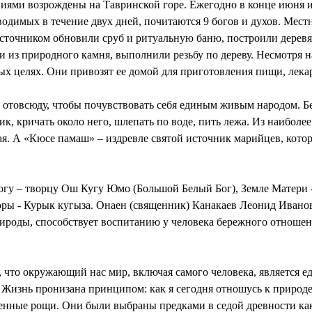
ями возрождены на Тавринской горе. Ежегодно в конце июня ил
роводимых в течение двух дней, почитаются 9 богов и духов. Ме
источником обновили сруб и ритуальную баню, построили дерев
 из природного камня, выполнили резьбу по дереву. Несмотря н
ых целях. Они привозят ее домой для приготовления пищи, лека
ди отовсюду, чтобы почувствовать себя единым живым народом. Б
ник, кричать около него, шлепать по воде, пить лежа. Из наибол
вятая. А «Кюсе памаш» – издревле святой источник марийцев, кот
гу – творцу Ош Кугу Юмо (Большой Белый Бог), Земле Матери -
оры - Курык кугыза. Онаен (священник) Канакаев Леонид Иванов
рироды, способствует воспитанию у человека бережного отношен
о, что окружающий нас мир, включая самого человека, является 
. Жизнь пронизана принципом: как я сегодня отношусь к природе, 
енные рощи. Они были выбраны предками в седой древности как