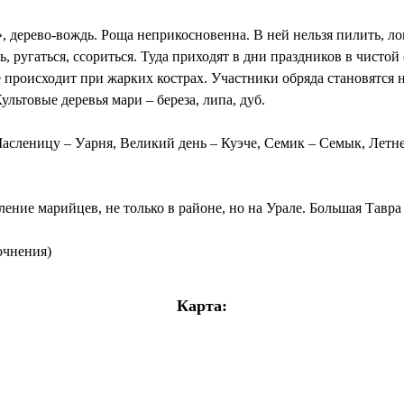
, дерево-вождь. Роща неприкосновенна. В ней нельзя пилить, лом
ь, ругаться, ссориться. Туда приходят в дни праздников в чистой
оисходит при жарких кострах. Участники обряда становятся на 
Культовые деревья мари – береза, липа, дуб.
асленицу – Уарня, Великий день – Куэче, Семик – Семык, Летн
ление марийцев, не только в районе, но на Урале. Большая Тавра 
очнения)
Карта: