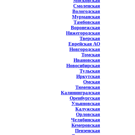
Московская
Смоленская
Вологодская
Мурманская
Тамбовская
Воронежская
Нижегородская
Тверская
Еврейская АО
Новгородская
Томская
Ивановская
Новосибирская
Тульская
Иркутская
Омская
Тюменская
Калининградская
Оренбургская
Ульяновская
Калужская
Орловская
Челябинская
Кемеровская
Пензенская