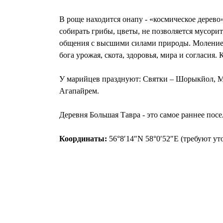
В роще находится онапу - «космическое дерево»
собирать грибы, цветы, не позволяется мусорит
общения с высшими силами природы. Моление пр
бога урожая, скота, здоровья, мира и согласия. 
У марийцев празднуют: Святки – Шорыкйол, М
Агапайрем.
Деревня Большая Тавра - это самое раннее посе
Координаты:
56°8′14″N 58°0′52″E (требуют ут