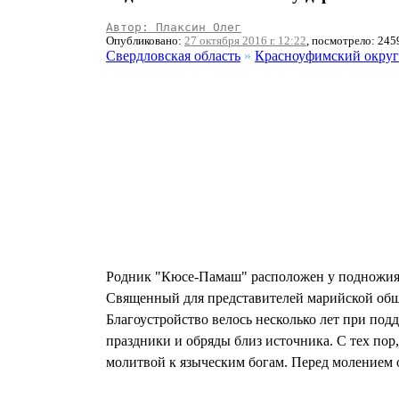
Автор: Плаксин Олег
Опубликовано:
27 октября 2016 г. 12:22
, посмотрело: 245
Свердловская область
»
Красноуфимский округ
Родник "Кюсе-Памаш" расположен у подножия 
Священный для представителей марийской общ
Благоустройство велось несколько лет при под
праздники и обряды близ источника. С тех пор
молитвой к языческим богам. Перед молением 