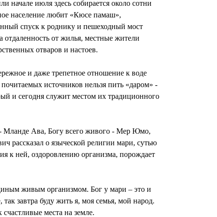
и начале июля здесь собирается около сотни
стное население любит «Кюсе памаш»,
янный спуск к роднику и пешеходный мост
а отдаленность от жилья, местные жители
рственных отваров и настоев.
ережное и даже трепетное отношение к воде
ее почитаемых источников нельзя пить «даром» -
орый и сегодня служит местом их традиционного
 Мланде Ава, Богу всего живого - Мер Юмо,
ич рассказал о языческой религии мари, сутью
ия к ней, оздоровлению организма, порождает
единым живым организмом. Бог у мари – это и
так завтра буду жить я, моя семья, мой народ.
 счастливые места на земле.