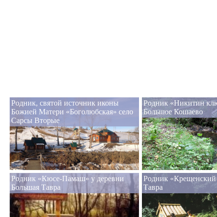
Родник, святой источник иконы
Родник «Никитин клю
Божией Матери «Боголюбская» село
Большое Кошаево
Сарсы Вторые
Родник «Кюсе-Памаш» у деревни
Родник «Крещенский»
Большая Тавра
Тавра