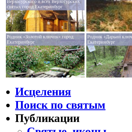
Верхотурского и всех Верхотурских
святых город Екатеринбург
Родник «Золотой ключик» город
Родник «Дарьин ключ
Екатеринбург
Екатеринбург
Исцеления
Поиск по святым
Публикации
Святые, иконы