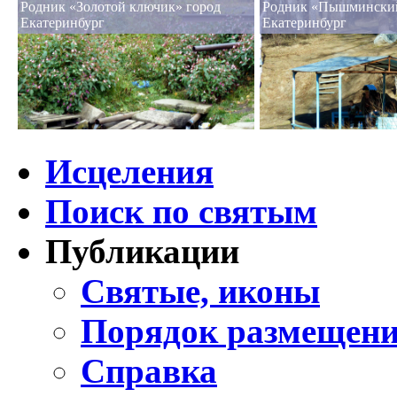
Родник «Золотой ключик» город
Родник «Пышминский
Екатеринбург
Екатеринбург
Исцеления
Поиск по святым
Публикации
Святые, иконы
Порядок размещени
Справка