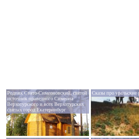
Родник Свято-Симеоновский, святой
Сказы про уральские
источник праведного Симеона
Верхотурского и всех Верхотурских
святых город Екатеринбург