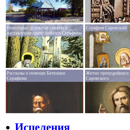
Некоторые духовные советы и
Серафим Саровский
наставления преподобного Серафима
Рассказы о помощи Батюшки
Житие преподобного
Серафима
Саровского
Исцеления