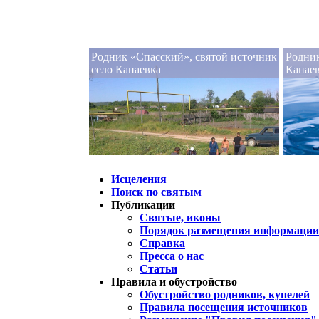
Родник «Спасский», святой источник
Родник
село Канаевка
Канае
Исцеления
Поиск по святым
Публикации
Святые, иконы
Порядок размещения информации 
Справка
Пресса о нас
Статьи
Правила и обустройство
Обустройство родников, купелей
Правила посещения источников