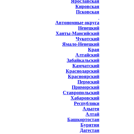
Ярославская
Кировская
Псковская
Автономные округа
Ненецкий
Ханты-Мансийский
Чукотский
Ямало-Ненецкий
Края
Алтайский
Забайкальский
Камчатский
Краснодарский
Красноярский
Пермский
Приморский
Ставропольский
Хабаровский
Республики
Адыгея
Алтай
Башкортостан
Бурятия
Дагестан