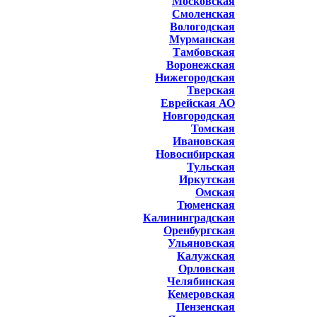
Московская
Смоленская
Вологодская
Мурманская
Тамбовская
Воронежская
Нижегородская
Тверская
Еврейская АО
Новгородская
Томская
Ивановская
Новосибирская
Тульская
Иркутская
Омская
Тюменская
Калининградская
Оренбургская
Ульяновская
Калужская
Орловская
Челябинская
Кемеровская
Пензенская