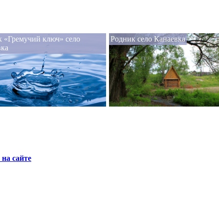
 «Гремучий ключ» село
Родник село Канаевка
вка
на сайте