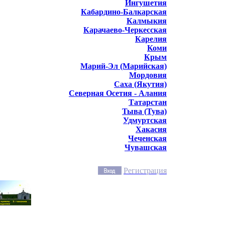
Ингушетия
Кабардино-Балкарская
Калмыкия
Карачаево-Черкесская
Карелия
Коми
Крым
Марий-Эл (Марийская)
Мордовия
Саха (Якутия)
Северная Осетия - Алания
Татарстан
Тыва (Тува)
Удмуртская
Хакасия
Чеченская
Чувашская
Регистрация