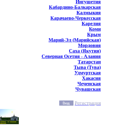
Ингушетия
Кабардино-Балкарская
Калмыкия
Карачаево-Черкесская
Карелия
Коми
Крым
Марий-Эл (Марийская)
Мордовия
Саха (Якутия)
Северная Осетия - Алания
Татарстан
Тыва (Тува)
Удмуртская
Хакасия
Чеченская
Чувашская
Регистрация