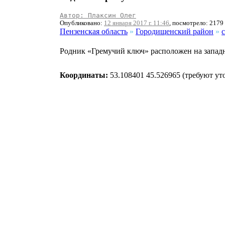
Автор: Плаксин Олег
Опубликовано:
12 января 2017 г. 11:46
, посмотрело: 2179
Пензенская область
»
Городищенский район
»
Родник «Гремучий ключ» расположен на западн
Координаты:
53.108401 45.526965 (требуют ут