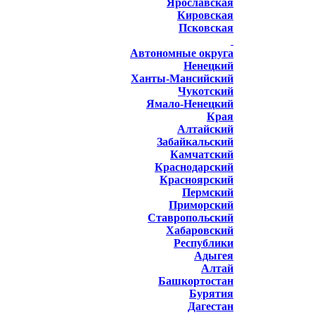
Ярославская
Кировская
Псковская
Автономные округа
Ненецкий
Ханты-Мансийский
Чукотский
Ямало-Ненецкий
Края
Алтайский
Забайкальский
Камчатский
Краснодарский
Красноярский
Пермский
Приморский
Ставропольский
Хабаровский
Республики
Адыгея
Алтай
Башкортостан
Бурятия
Дагестан