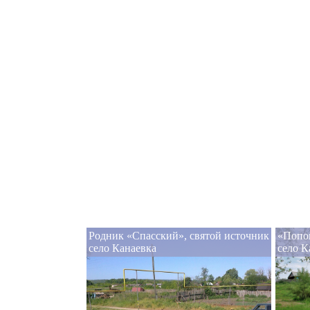
Родник «Спасский», святой источник
«Попов
село Канаевка
село К