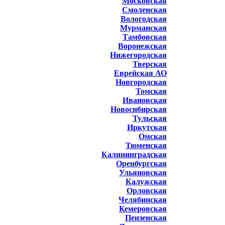
Московская
Смоленская
Вологодская
Мурманская
Тамбовская
Воронежская
Нижегородская
Тверская
Еврейская АО
Новгородская
Томская
Ивановская
Новосибирская
Тульская
Иркутская
Омская
Тюменская
Калининградская
Оренбургская
Ульяновская
Калужская
Орловская
Челябинская
Кемеровская
Пензенская