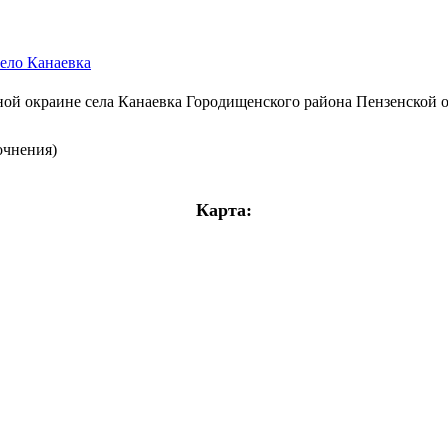
село Канаевка
ой окраине села Канаевка Городищенского района Пензенской о
очнения)
Карта: