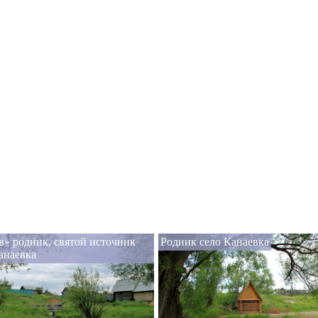
» родник, святой источник
Родник село Канаевка
анаевка