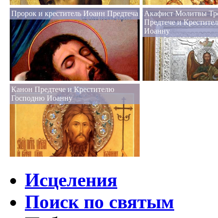
Пророк и креститель Иоанн Предтеча
Акафист Молитвы Тро
Предтече и Крестите
Иоанну
Канон Предтече и Крестителю
Господню Иоанну
Исцеления
Поиск по святым