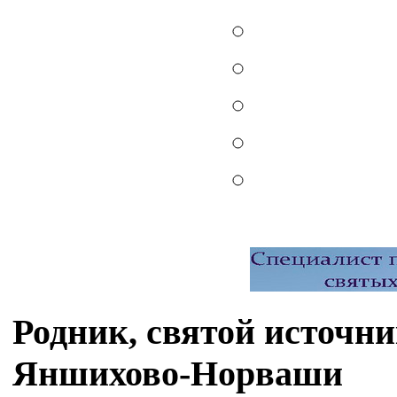
Родник, святой источн
Яншихово-Норваши