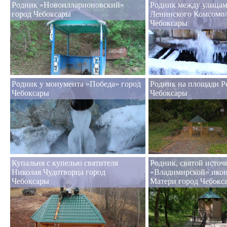
Родник «Новоилларионовский»
Родник между улицам
город Чебоксары
Ленинского Комсомол
Чебоксары
Родник у монумента «Победа» город
Родник на площади Р
Чебоксары
Чебоксары
Купальня с купелью святителя
Родник, святой источ
Николая Чудотворца город
«Владимирской» ико
Чебоксары
Матери город Чебокс