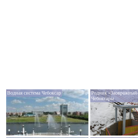
Водная система Чебоксар
Родник «Заовражный»
Чебоксары