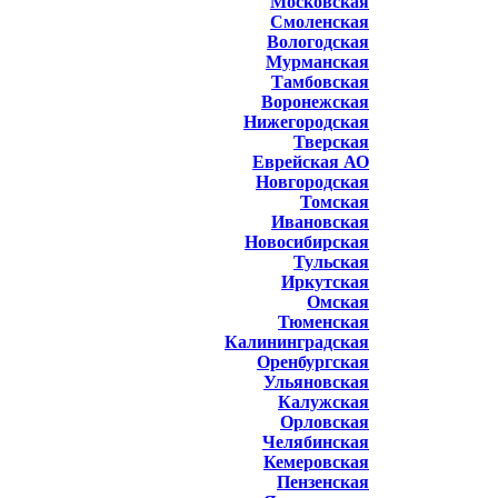
Московская
Смоленская
Вологодская
Мурманская
Тамбовская
Воронежская
Нижегородская
Тверская
Еврейская АО
Новгородская
Томская
Ивановская
Новосибирская
Тульская
Иркутская
Омская
Тюменская
Калининградская
Оренбургская
Ульяновская
Калужская
Орловская
Челябинская
Кемеровская
Пензенская