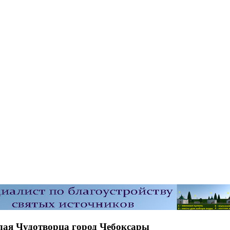
лая Чудотворца город Чебоксары