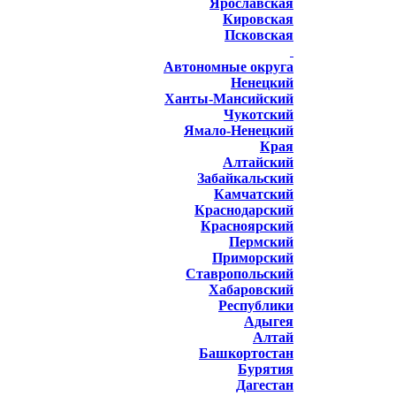
Ярославская
Кировская
Псковская
Автономные округа
Ненецкий
Ханты-Мансийский
Чукотский
Ямало-Ненецкий
Края
Алтайский
Забайкальский
Камчатский
Краснодарский
Красноярский
Пермский
Приморский
Ставропольский
Хабаровский
Республики
Адыгея
Алтай
Башкортостан
Бурятия
Дагестан