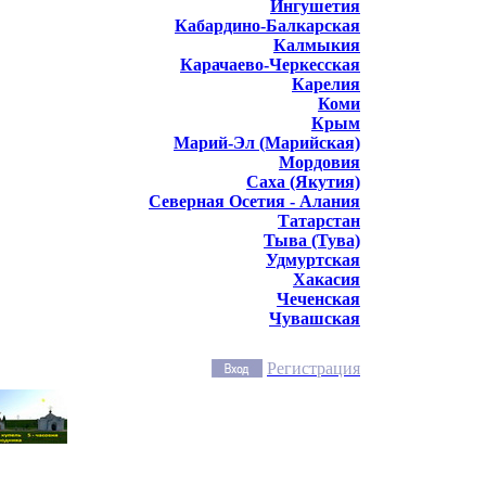
Ингушетия
Кабардино-Балкарская
Калмыкия
Карачаево-Черкесская
Карелия
Коми
Крым
Марий-Эл (Марийская)
Мордовия
Саха (Якутия)
Северная Осетия - Алания
Татарстан
Тыва (Тува)
Удмуртская
Хакасия
Чеченская
Чувашская
Регистрация