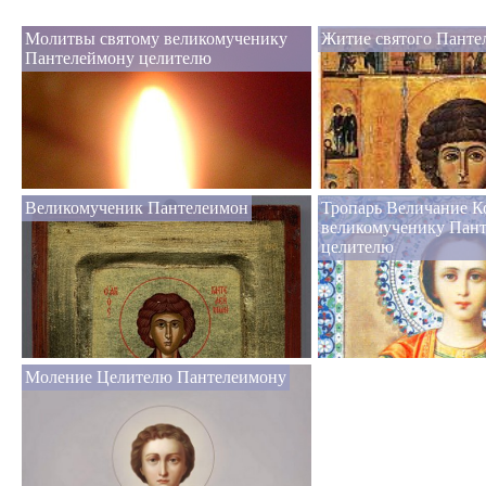
Молитвы святому великомученику
Житие святого Панте
Пантелеймону целителю
Великомученик Пантелеимон
Тропарь Величание К
великомученику Пан
целителю
Моление Целителю Пантелеимону