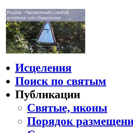
Родник «Часовенный», святой
источник село Никольское
Исцеления
Поиск по святым
Публикации
Святые, иконы
Порядок размещени