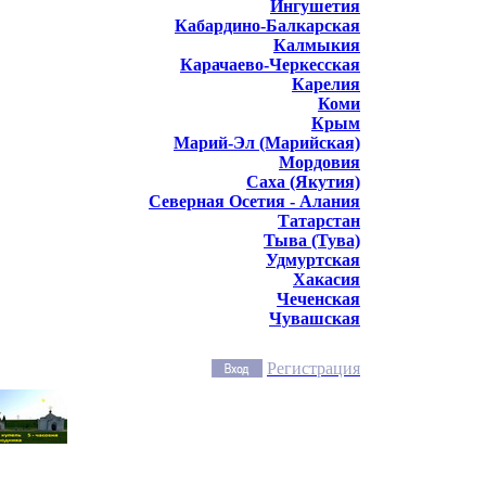
Ингушетия
Кабардино-Балкарская
Калмыкия
Карачаево-Черкесская
Карелия
Коми
Крым
Марий-Эл (Марийская)
Мордовия
Саха (Якутия)
Северная Осетия - Алания
Татарстан
Тыва (Тува)
Удмуртская
Хакасия
Чеченская
Чувашская
Регистрация