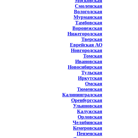
Московская
Смоленская
Вологодская
Мурманская
Тамбовская
Воронежская
Нижегородская
Тверская
Еврейская АО
Новгородская
Томская
Ивановская
Новосибирская
Тульская
Иркутская
Омская
Тюменская
Калининградская
Оренбургская
Ульяновская
Калужская
Орловская
Челябинская
Кемеровская
Пензенская