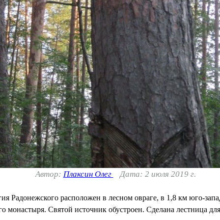
Автор:
Плаксин Олег
Дата: 2 июля 2019 г.
я Радонежского расположен в лесном овраге, в 1,8 км юго-запа
о монастыря. Святой источник обустроен. Сделана лестница для