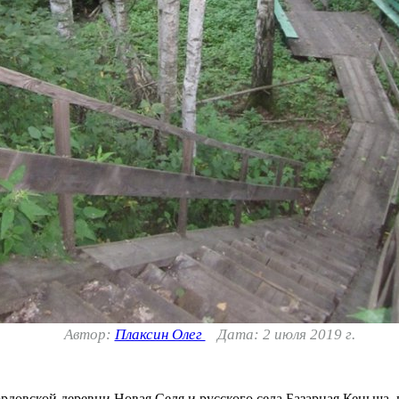
Автор:
Плаксин Олег
Дата: 2 июля 2019 г.
рдовской деревни Новая Селя и русского села Базарная Кеньша,