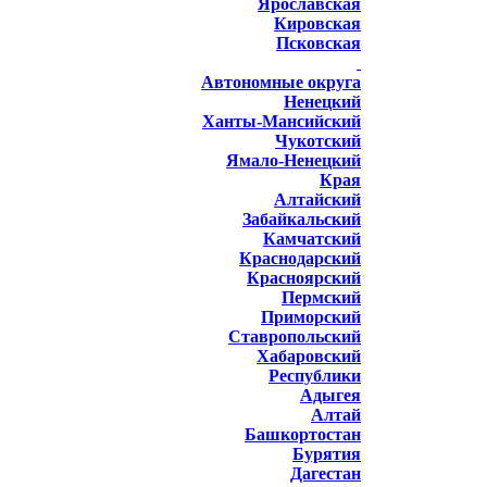
Ярославская
Кировская
Псковская
Автономные округа
Ненецкий
Ханты-Мансийский
Чукотский
Ямало-Ненецкий
Края
Алтайский
Забайкальский
Камчатский
Краснодарский
Красноярский
Пермский
Приморский
Ставропольский
Хабаровский
Республики
Адыгея
Алтай
Башкортостан
Бурятия
Дагестан