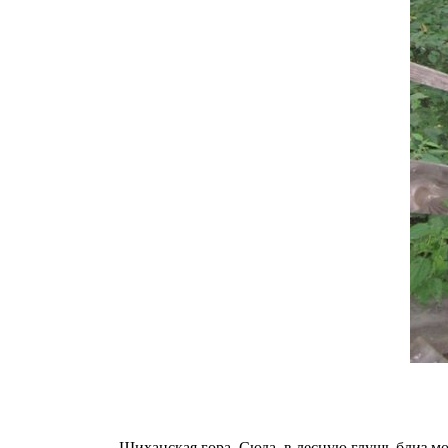
Шиханская гора. Сюда, в лесную глушь близ мо