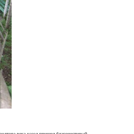
 полтора века назад пришел благочестивый