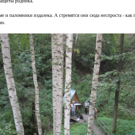
защиты родника.
ме и паломники издалека. А стремятся они сюда неспроста - как
ан.