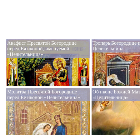
Акафист Пресвятой Богородице
Тропарь Богородице 
перед Ея иконой, именуемой
Целительница
«Целительница»
Молитва Пресвятой Богородице
Об иконе Божией Ма
перед Ее иконой «Целительница»
«Целительница»