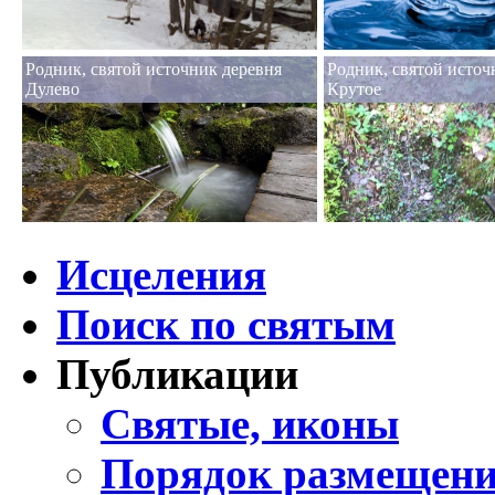
Родник, святой источник деревня
Родник, святой источ
Дулево
Крутое
Исцеления
Поиск по святым
Публикации
Святые, иконы
Порядок размещени