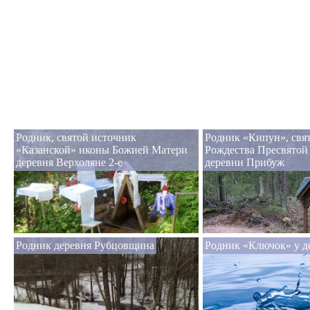
Родник, святой источник
Родник «Кипун», свя
«Казанской» иконы Божией Матери
Рождества Пресвятой
деревня Верхоляне 2-е
деревни Прибуж
Родник деревня Рубцовщина
Родник «Ключок» у д