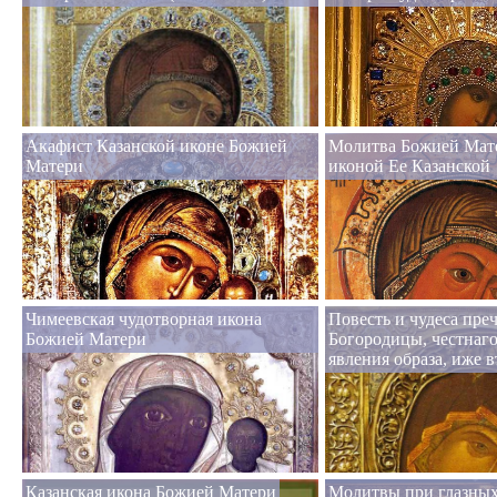
Акафист Казанской иконе Божией
Молитва Божией Мат
Матери
иконой Ее Казанской
Чимеевская чудотворная икона
Повесть и чудеса пре
Божией Матери
Богородицы, честнаго
явления образа, иже 
Казанская икона Божией Матери
Молитвы при глазных