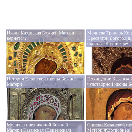
Икона Казанская Божией Матери
Молитва Тропарь Кон
вернется?
Пресвятой Богородиц
иконой «Казанская»
История Казанской иконы Божией
Похищение Казанско
Матери
чудотворной иконы 
Молитва пред иконой Божией
Списки Казанской и
Матери Казанская (Пензенская)
Матери чудотворные