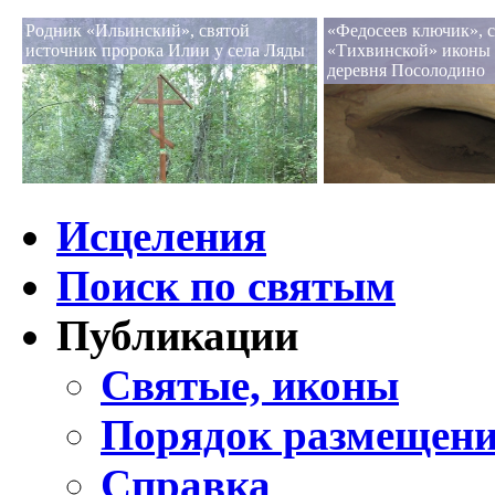
Родник «Ильинский», святой
«Федосеев ключик», 
источник пророка Илии у села Ляды
«Тихвинской» иконы
деревня Посолодино
Исцеления
Поиск по святым
Публикации
Святые, иконы
Порядок размещени
Справка