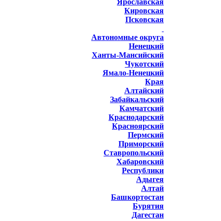
Ярославская
Кировская
Псковская
Автономные округа
Ненецкий
Ханты-Мансийский
Чукотский
Ямало-Ненецкий
Края
Алтайский
Забайкальский
Камчатский
Краснодарский
Красноярский
Пермский
Приморский
Ставропольский
Хабаровский
Республики
Адыгея
Алтай
Башкортостан
Бурятия
Дагестан