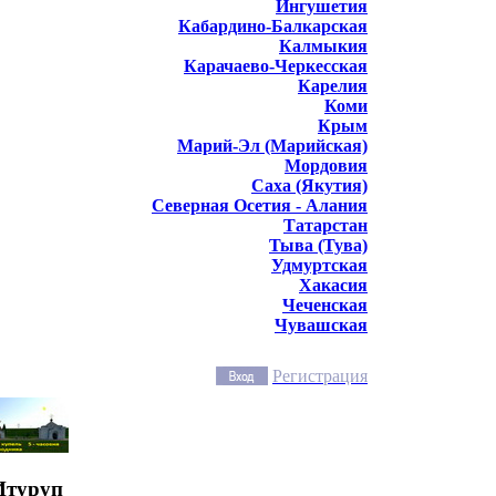
Ингушетия
Кабардино-Балкарская
Калмыкия
Карачаево-Черкесская
Карелия
Коми
Крым
Марий-Эл (Марийская)
Мордовия
Саха (Якутия)
Северная Осетия - Алания
Татарстан
Тыва (Тува)
Удмуртская
Хакасия
Чеченская
Чувашская
Регистрация
Итуруп