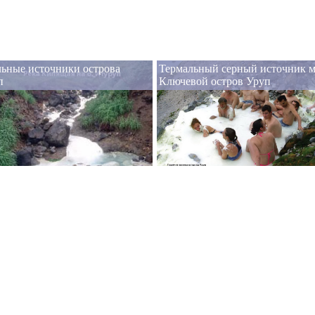
ьные источники острова
Термальный серный источник 
п
Ключевой остров Уруп