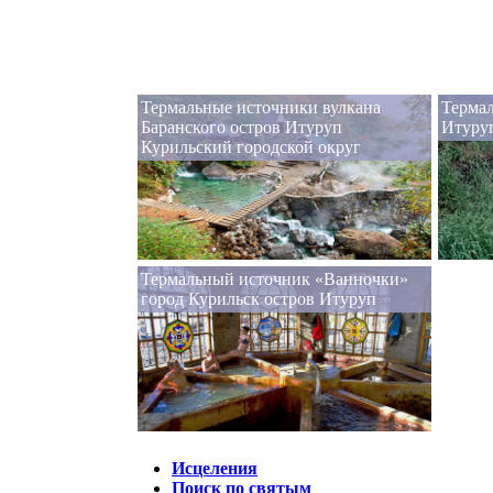
Термальные источники вулкана
Термал
Баранского остров Итуруп
Итуру
Курильский городской округ
Термальный источник «Ванночки»
город Курильск остров Итуруп
Исцеления
Поиск по святым