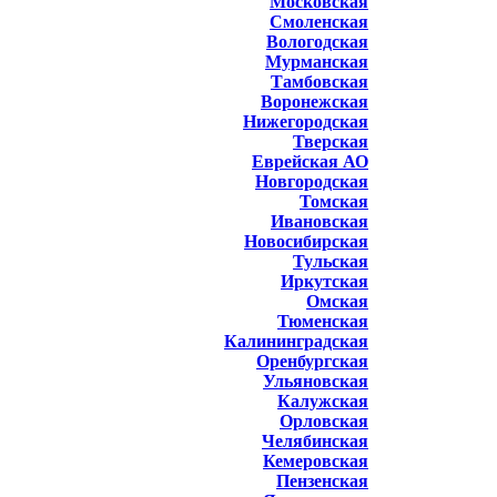
Московская
Смоленская
Вологодская
Мурманская
Тамбовская
Воронежская
Нижегородская
Тверская
Еврейская АО
Новгородская
Томская
Ивановская
Новосибирская
Тульская
Иркутская
Омская
Тюменская
Калининградская
Оренбургская
Ульяновская
Калужская
Орловская
Челябинская
Кемеровская
Пензенская