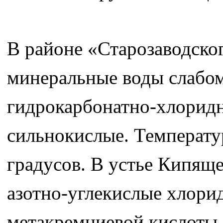
В районе «Старозаводско
минеральные воды слабом
гидрокарбонатно-хлоридн
сильнокислые. Температу
градусов. В устье Кипящ
азотно-углекислые хлори
метакремниевой кислоты.