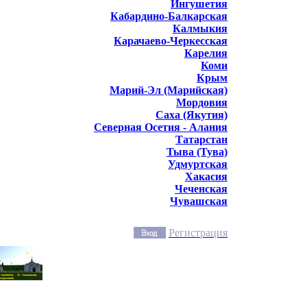
Ингушетия
Кабардино-Балкарская
Калмыкия
Карачаево-Черкесская
Карелия
Коми
Крым
Марий-Эл (Марийская)
Мордовия
Саха (Якутия)
Северная Осетия - Алания
Татарстан
Тыва (Тува)
Удмуртская
Хакасия
Чеченская
Чувашская
Регистрация