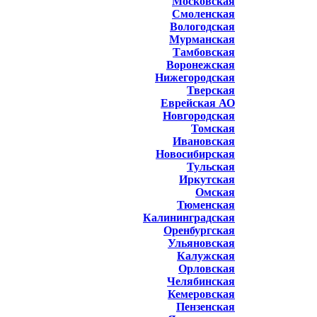
Московская
Смоленская
Вологодская
Мурманская
Тамбовская
Воронежская
Нижегородская
Тверская
Еврейская АО
Новгородская
Томская
Ивановская
Новосибирская
Тульская
Иркутская
Омская
Тюменская
Калининградская
Оренбургская
Ульяновская
Калужская
Орловская
Челябинская
Кемеровская
Пензенская