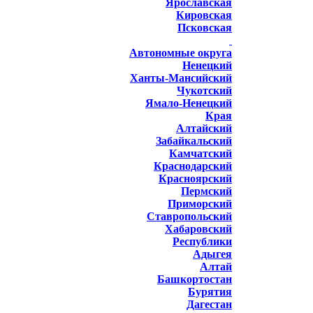
Ярославская
Кировская
Псковская
Автономные округа
Ненецкий
Ханты-Мансийский
Чукотский
Ямало-Ненецкий
Края
Алтайский
Забайкальский
Камчатский
Краснодарский
Красноярский
Пермский
Приморский
Ставропольский
Хабаровский
Республики
Адыгея
Алтай
Башкортостан
Бурятия
Дагестан