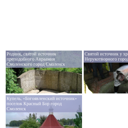
Родник, святой источник
Святой источник у хр
преподобного Авраамия
Нерукотворного горо
Смоленского город Смоленск
Купель, «Богоявленский источник»
поселок Красный Бор город
Смоленск