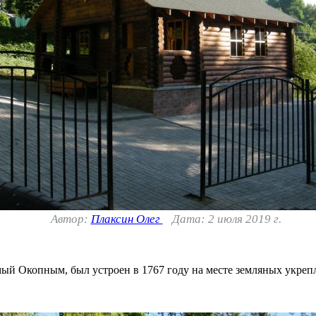
Автор:
Плаксин Олег
Дата: 2 июля 2019 г.
ый Окопным, был устроен в 1767 году на месте земляных укре