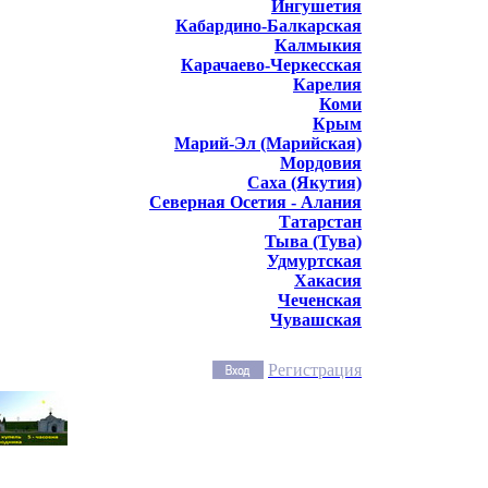
Ингушетия
Кабардино-Балкарская
Калмыкия
Карачаево-Черкесская
Карелия
Коми
Крым
Марий-Эл (Марийская)
Мордовия
Саха (Якутия)
Северная Осетия - Алания
Татарстан
Тыва (Тува)
Удмуртская
Хакасия
Чеченская
Чувашская
Регистрация