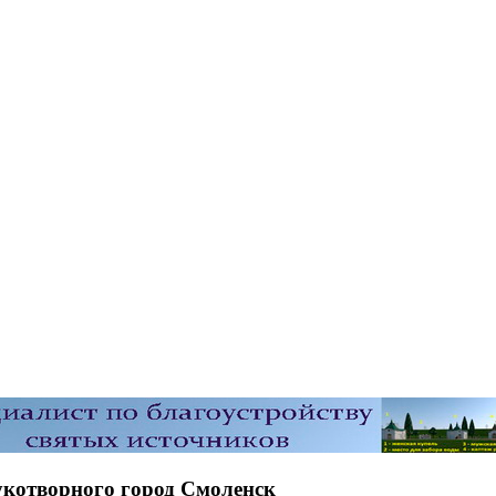
укотворного город Смоленск