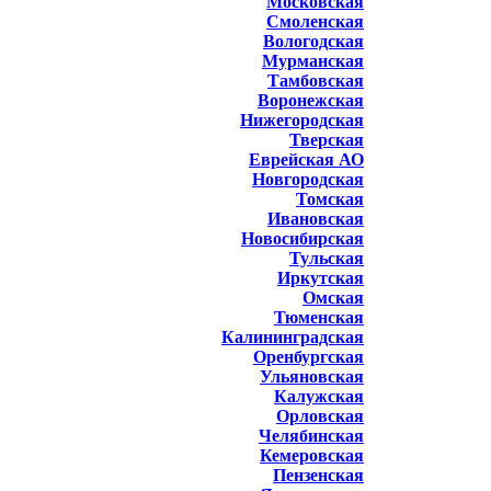
Московская
Смоленская
Вологодская
Мурманская
Тамбовская
Воронежская
Нижегородская
Тверская
Еврейская АО
Новгородская
Томская
Ивановская
Новосибирская
Тульская
Иркутская
Омская
Тюменская
Калининградская
Оренбургская
Ульяновская
Калужская
Орловская
Челябинская
Кемеровская
Пензенская