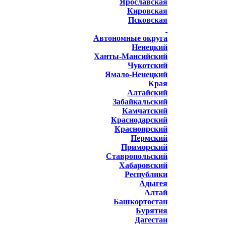
Ярославская
Кировская
Псковская
Автономные округа
Ненецкий
Ханты-Мансийский
Чукотский
Ямало-Ненецкий
Края
Алтайский
Забайкальский
Камчатский
Краснодарский
Красноярский
Пермский
Приморский
Ставропольский
Хабаровский
Республики
Адыгея
Алтай
Башкортостан
Бурятия
Дагестан