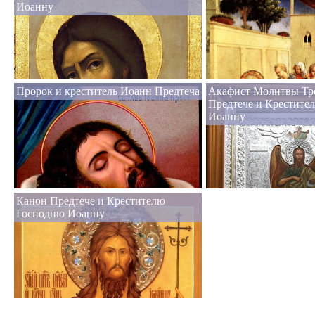
Иоанну
Пророк и креститель Иоанн Предтеча
Акафист Молитвы Тро
Предтече и Крестите
Иоанну
Канон Предтече и Крестителю
Господню Иоанну