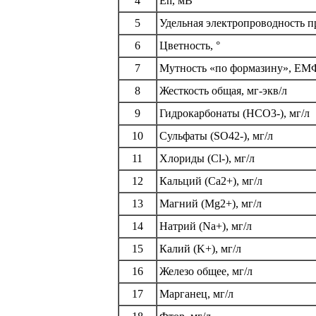
4
Еh, мВ
5
Удельная электропроводность п
6
Цветность, °
7
Мутность «по формазину», ЕМ
8
Жесткость общая, мг-экв/л
9
Гидрокарбонаты (HCO3-), мг/л
10
Сульфаты (SO42-), мг/л
11
Хлориды (Сl-), мг/л
12
Кальций (Са2+), мг/л
13
Магний (Мg2+), мг/л
14
Натрий (Na+), мг/л
15
Калий (K+), мг/л
16
Железо общее, мг/л
17
Марганец, мг/л