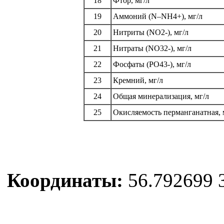
18
Фтор, мг/л
19
Аммоний (N–NH4+), мг/л
20
Нитриты (NO2-), мг/л
21
Нитраты (NO32-), мг/л
22
Фосфаты (PO43-), мг/л
23
Кремний, мг/л
24
Общая минерализация, мг/л
25
Окисляемость перманганатная, 
Координаты:
56.792699 