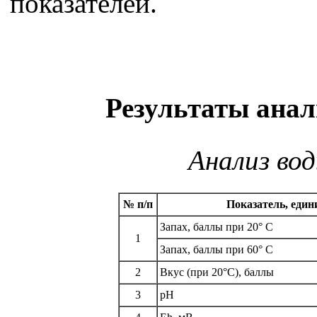
показателей.
Результаты анали
Анализ вод
№ п/п
Показатель, еди
Запах, баллы при 20° С
1
Запах, баллы при 60° С
2
Вкус (при 20°С), баллы
3
рН