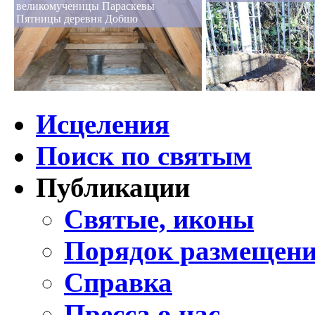
великомученицы Параскевы
Пятницы деревня Добшо
Исцеления
Поиск по святым
Публикации
Святые, иконы
Порядок размещени
Справка
Пресса о нас