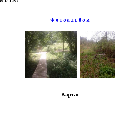
очнения)
Ф о т о а л ь б о м
Карта: