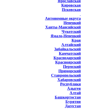
Ярославская
Кировская
Псковская
Автономные округа
Ненецкий
Ханты-Мансийский
Чукотский
Ямало-Ненецкий
Края
Алтайский
Забайкальский
Камчатский
Краснодарский
Красноярский
Пермский
Приморский
Ставропольский
Хабаровский
Республики
Адыгея
Алтай
Башкортостан
Бурятия
Дагестан