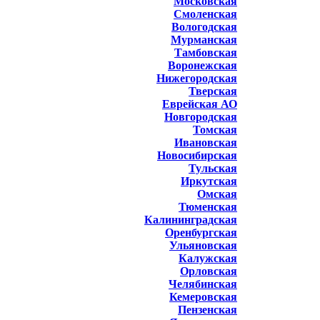
Московская
Смоленская
Вологодская
Мурманская
Тамбовская
Воронежская
Нижегородская
Тверская
Еврейская АО
Новгородская
Томская
Ивановская
Новосибирская
Тульская
Иркутская
Омская
Тюменская
Калининградская
Оренбургская
Ульяновская
Калужская
Орловская
Челябинская
Кемеровская
Пензенская