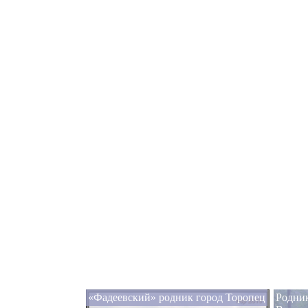
«Фадеевский» родник город Торопец
Родник