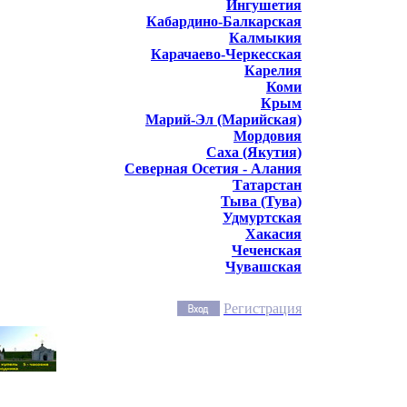
Ингушетия
Кабардино-Балкарская
Калмыкия
Карачаево-Черкесская
Карелия
Коми
Крым
Марий-Эл (Марийская)
Мордовия
Саха (Якутия)
Северная Осетия - Алания
Татарстан
Тыва (Тува)
Удмуртская
Хакасия
Чеченская
Чувашская
Регистрация