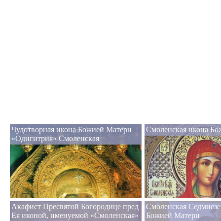
Чудотворная икона Божией Матери
Смоленская икона Бо
«Одигитрия» Смоленская
Акафист Пресвятой Богородице пред
Смоленская Седмиезе
Ея иконой, именуемой «Смоленская»
Божией Матери