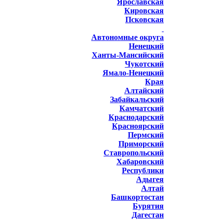
Ярославская
Кировская
Псковская
Автономные округа
Ненецкий
Ханты-Мансийский
Чукотский
Ямало-Ненецкий
Края
Алтайский
Забайкальский
Камчатский
Краснодарский
Красноярский
Пермский
Приморский
Ставропольский
Хабаровский
Республики
Адыгея
Алтай
Башкортостан
Бурятия
Дагестан