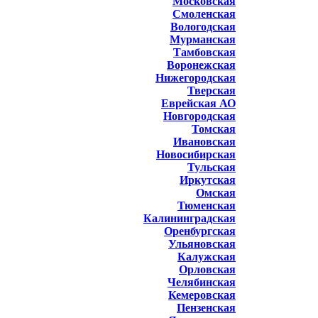
Московская
Смоленская
Вологодская
Мурманская
Тамбовская
Воронежская
Нижегородская
Тверская
Еврейская АО
Новгородская
Томская
Ивановская
Новосибирская
Тульская
Иркутская
Омская
Тюменская
Калининградская
Оренбургская
Ульяновская
Калужская
Орловская
Челябинская
Кемеровская
Пензенская