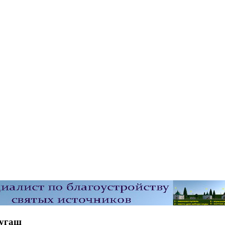
тугаш