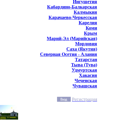
Ингушетия
Кабардино-Балкарская
Калмыкия
Карачаево-Черкесская
Карелия
Коми
Крым
Марий-Эл (Марийская)
Мордовия
Саха (Якутия)
Северная Осетия - Алания
Татарстан
Тыва (Тува)
Удмуртская
Хакасия
Чеченская
Чувашская
Регистрация