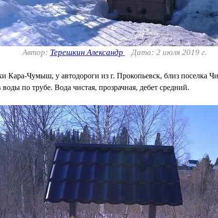
Автор:
Терешкин Александр
Дата: 2 июля 2019 г.
и Кара-Чумыш, у автодороги из г. Прокопьевск, близ поселка Ч
 воды по трубе. Вода чистая, прозрачная, дебет средний.