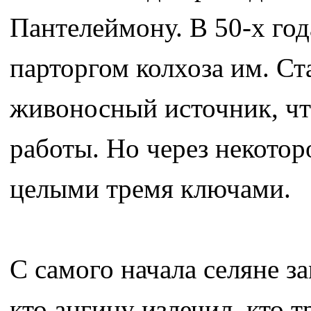
Пантелеймону. В 50-х год
парторгом колхоза им. С
живоносный источник, чт
работы. Но через некотор
целыми тремя ключами.
С самого начала селяне з
кто ангину излечил, кто т