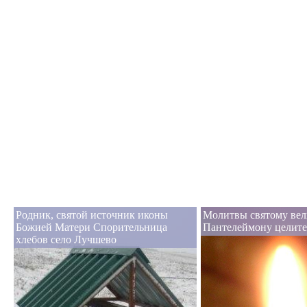
Родник, святой источник иконы
Молитвы святому ве
Божией Матери Спорительница
Пантелеймону целит
хлебов село Лучшево