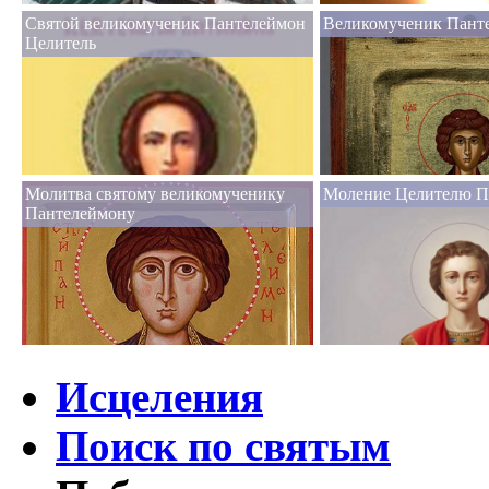
Святой великомученик Пантелеймон
Великомученик Пант
Целитель
Молитва святому великомученику
Моление Целителю П
Пантелеймону
Исцеления
Поиск по святым