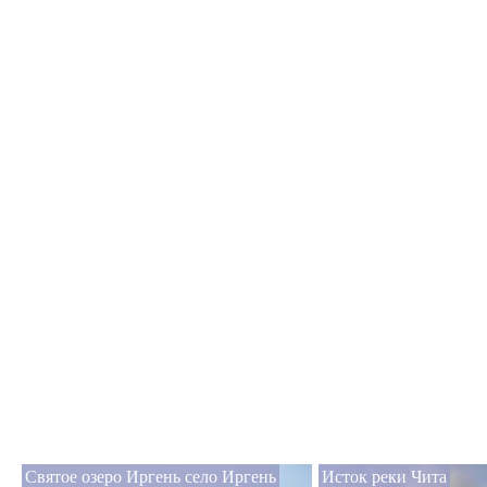
Святое озеро Иргень село Иргень
Исток реки Чита