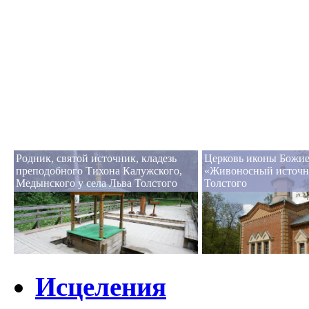
Родник, святой источник, кладезь
Церковь иконы Божи
преподобного Тихона Калужского,
«Живоносный источни
Медынского у села Льва Толстого
Толстого
Исцеления