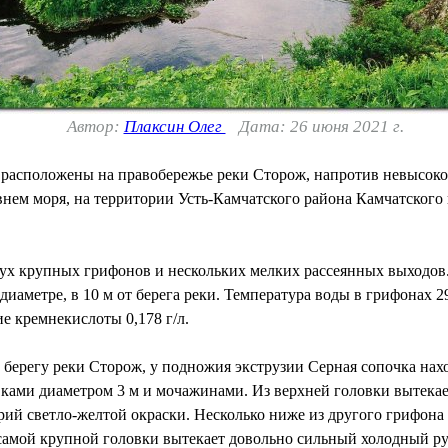
Автор:
Плаксин Олег
Дата: 26 июня 2021 г.
асположены на правобережье реки Сторож, напротив невысокой
нем моря, на территории Усть-Камчатского района Камчатского к
ух крупных грифонов и нескольких мелких рассеянных выходов. 
диаметре, в 10 м от берега реки. Температура воды в грифонах 2
ие кремнекислоты 0,178 г/л.
 берегу реки Сторож, у подножия экструзии Серная сопочка на
вками диаметром 3 м и мочажинами. Из верхней головки вытека
ий светло-желтой окраски. Несколько ниже из другого грифона 
самой крупной головки вытекает довольно сильный холодный руч