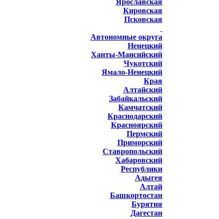
Ярославская
Кировская
Псковская
Автономные округа
Ненецкий
Ханты-Мансийский
Чукотский
Ямало-Ненецкий
Края
Алтайский
Забайкальский
Камчатский
Краснодарский
Красноярский
Пермский
Приморский
Ставропольский
Хабаровский
Республики
Адыгея
Алтай
Башкортостан
Бурятия
Дагестан