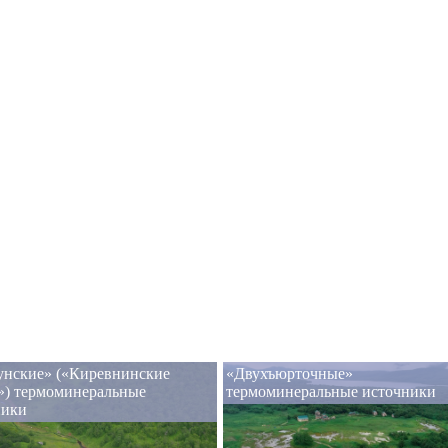
унские» («Киревнинские
«Двухъюрточные»
») термоминеральные
термоминеральные источники
ники