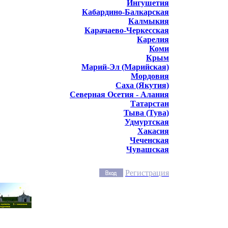
Ингушетия
Кабардино-Балкарская
Калмыкия
Карачаево-Черкесская
Карелия
Коми
Крым
Марий-Эл (Марийская)
Мордовия
Саха (Якутия)
Северная Осетия - Алания
Татарстан
Тыва (Тува)
Удмуртская
Хакасия
Чеченская
Чувашская
Регистрация