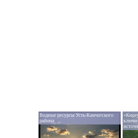
Водные ресурсы Усть-Камчатского
«Кире
района
ключи
источ