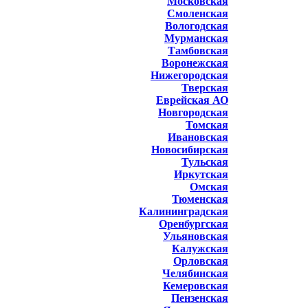
Московская
Смоленская
Вологодская
Мурманская
Тамбовская
Воронежская
Нижегородская
Тверская
Еврейская АО
Новгородская
Томская
Ивановская
Новосибирская
Тульская
Иркутская
Омская
Тюменская
Калининградская
Оренбургская
Ульяновская
Калужская
Орловская
Челябинская
Кемеровская
Пензенская