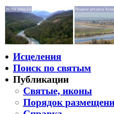
Исток реки Ея
Водные ресурсы Куще
Исцеления
Поиск по святым
Публикации
Святые, иконы
Порядок размещени
Справка