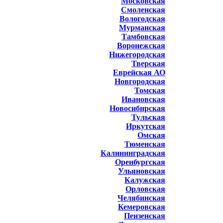
Московская
Смоленская
Вологодская
Мурманская
Тамбовская
Воронежская
Нижегородская
Тверская
Еврейская АО
Новгородская
Томская
Ивановская
Новосибирская
Тульская
Иркутская
Омская
Тюменская
Калининградская
Оренбургская
Ульяновская
Калужская
Орловская
Челябинская
Кемеровская
Пензенская