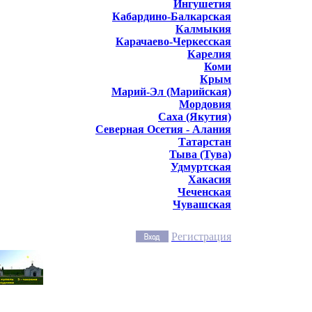
Ингушетия
Кабардино-Балкарская
Калмыкия
Карачаево-Черкесская
Карелия
Коми
Крым
Марий-Эл (Марийская)
Мордовия
Саха (Якутия)
Северная Осетия - Алания
Татарстан
Тыва (Тува)
Удмуртская
Хакасия
Чеченская
Чувашская
Регистрация