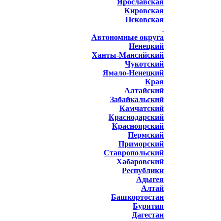
Ярославская
Кировская
Псковская
Автономные округа
Ненецкий
Ханты-Мансийский
Чукотский
Ямало-Ненецкий
Края
Алтайский
Забайкальский
Камчатский
Краснодарский
Красноярский
Пермский
Приморский
Ставропольский
Хабаровский
Республики
Адыгея
Алтай
Башкортостан
Бурятия
Дагестан