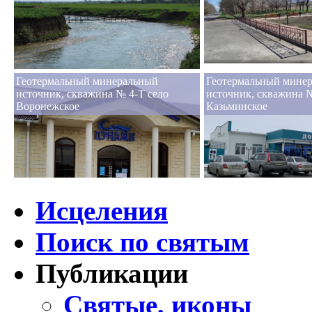
Геотермальный минеральный
Геотермальный мине
источник, скважина № 4-Т село
источник, скважина №
Воронежское
Казьминское
Исцеления
Поиск по святым
Публикации
Святые, иконы