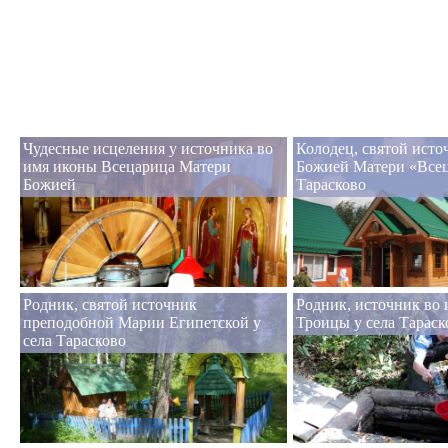
Чудесные исцеления у источника во
Колодец, святой ист
имя иконы Всецарица Матери
Божией Матери «Всец
Божией
Тарасково
Родник, святой источник
Родник, источник во 
преподобной Марии Египетской у
Троицы у села Тараск
села Тарасково