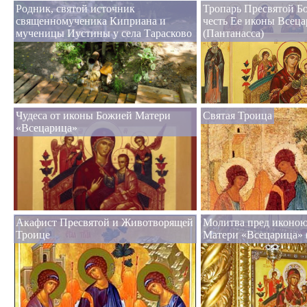
Родник, святой источник
Тропарь Пресвятой Б
священномученика Киприана и
честь Ее иконы Всец
мученицы Иустины у села Тарасково
(Пантанасса)
Чудеса от иконы Божией Матери
Святая Троица
«Всецарица»
Акафист Пресвятой и Животворящей
Молитва пред иконо
Троице
Матери «Всецарица» 