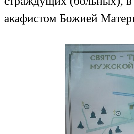
страждущих (больных), в 
акафистом Божией Матери