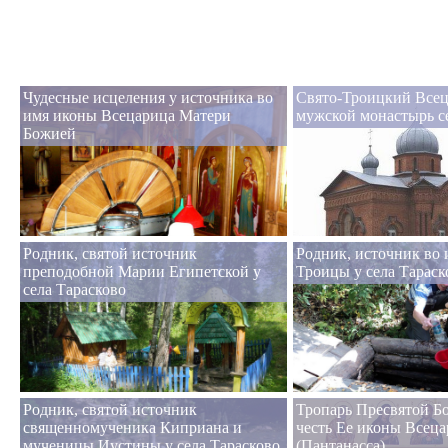
Чудесные исцеления у источника во
Свято-Троицкий Все
имя иконы Всецарица Матери
мужской монастырь с
Божией
Родник, святой источник
Родник, источник во 
преподобной Марии Египетской у
Троицы у села Тараск
села Тарасково
Родник, святой источник
Тропарь Пресвятой Б
священномученика Киприана и
честь Ее иконы Всец
мученицы Иустины у села Тарасково
(Пантанасса)