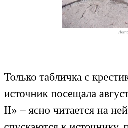
Авт
Только табличка с крести
источник посещала авгус
II» – ясно читается на н
спускаются к источнику, 