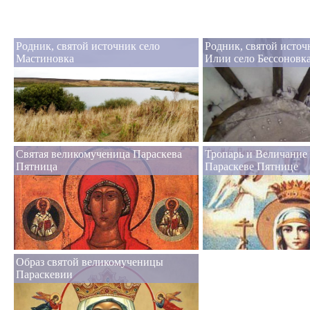
Родник, святой источник село
Родник, святой источ
Мастиновка
Илии село Бессоновк
Святая великомученица Параскева
Тропарь и Величание
Пятница
Параскеве Пятнице
Образ святой великомученицы
Параскевии