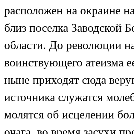
расположен на окраине н
близ поселка Заводской Б
области. До революции на
воинствующего атеизма е
ныне приходят сюда веру
источника служатся моле
молятся об исцелении бол
очага, во время засухи п