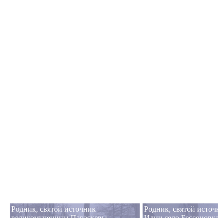
Родник, святой источник
Родник, святой источ
великомученицы Параскевы
Илии село Бессоновк