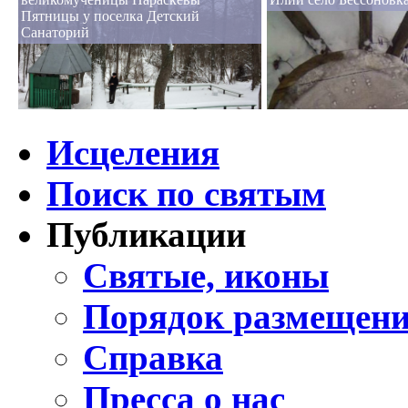
Пятницы у поселка Детский
Санаторий
Исцеления
Поиск по святым
Публикации
Святые, иконы
Порядок размещени
Справка
Пресса о нас