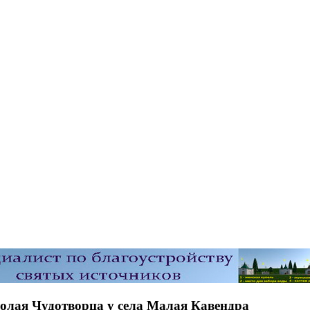
колая Чудотворца у села Малая Кавендра