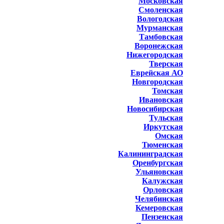
Московская
Смоленская
Вологодская
Мурманская
Тамбовская
Воронежская
Нижегородская
Тверская
Еврейская АО
Новгородская
Томская
Ивановская
Новосибирская
Тульская
Иркутская
Омская
Тюменская
Калининградская
Оренбургская
Ульяновская
Калужская
Орловская
Челябинская
Кемеровская
Пензенская