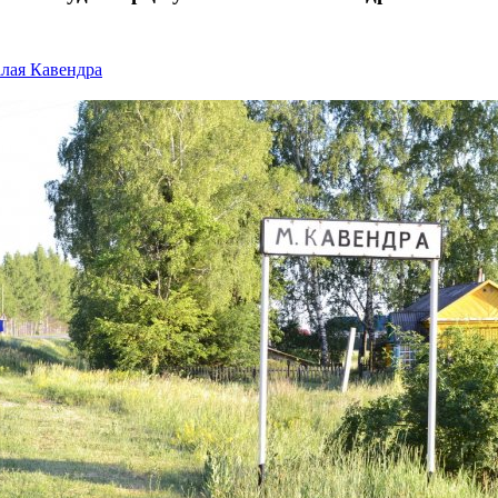
лая Кавендра