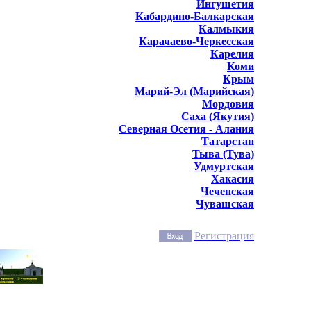
Ингушетия
Кабардино-Балкарская
Калмыкия
Карачаево-Черкесская
Карелия
Коми
Крым
Марий-Эл (Марийская)
Мордовия
Саха (Якутия)
Северная Осетия - Алания
Татарстан
Тыва (Тува)
Удмуртская
Хакасия
Чеченская
Чувашская
Регистрация