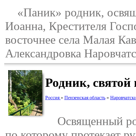
«Паник» родник, освяще
Иоанна, Крестителя Госпо
восточнее села Малая Кав
Александровка Наровчатс
Родник, святой
Россия
»
Пензенская область
»
Наровчатск
Освященный родн
по которому протекает ру