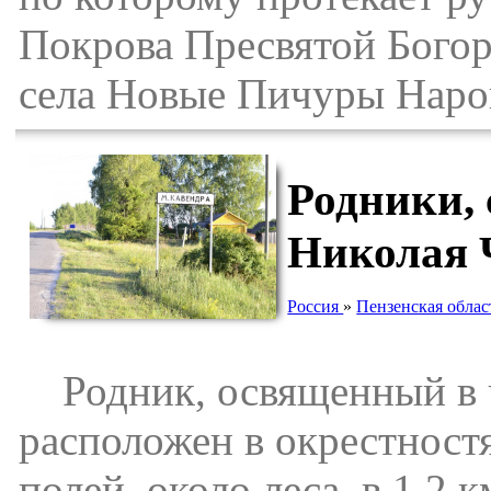
Покрова Пресвятой Богор
села Новые Пичуры Наров
Родники, 
Николая 
Россия
»
Пензенская облас
Родник, освященный в ч
расположен в окрестност
полей, около леса, в 1.2 