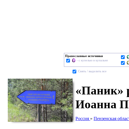
Православные источники
- с купелью в купальне
Cнять / выделить все
«Паник» 
Иоанна П
Россия
»
Пензенская облас