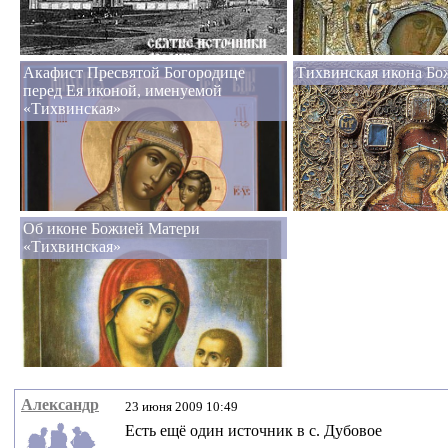
Акафист Пресвятой Богородице
Тихвинская икона Бо
перед Ея иконой, именуемой
«Тихвинская»
Об иконе Божией Матери
«Тихвинская»
Александр
23 июня 2009 10:49
Есть ещё один источник в с. Дубовое