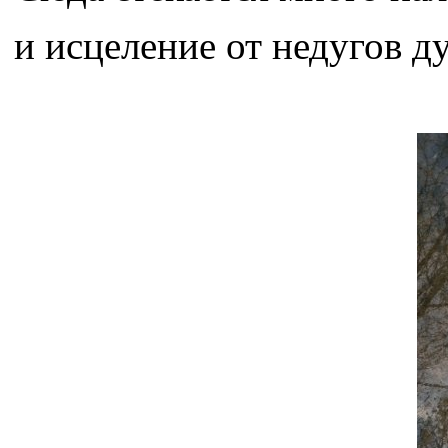
и исцеление от недугов д