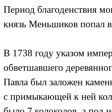
Период благоденствия мон
князь Меньшиков попал в
В 1738 году указом имп
обветшавшего деревянного
Павла был заложен камен
с примыкающей к ней коло
было 7 колоколов, а под 